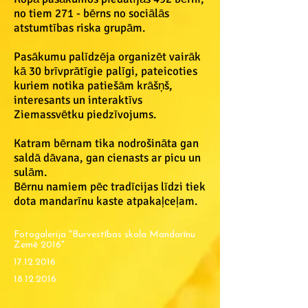
no tiem 271 - bērns no sociālās
atstumtības riska grupām.
Pasākumu palīdzēja organizēt vairāk
kā 30 brīvprātīgie palīgi, pateicoties
kuriem notika patiešām krāšņš,
interesants un interaktīvs
Ziemassvētku piedzīvojums.
Katram bērnam tika nodrošināta gan
saldā dāvana, gan cienasts ar picu un
sulām.
Bērnu namiem pēc tradīcijas līdzi tiek
dota mandarīnu kaste atpakaļceļam.
Fotogalerija "Burvestības skola Mandarīnu
Zemē 2016"
17.12.2016
>
18.12.2016