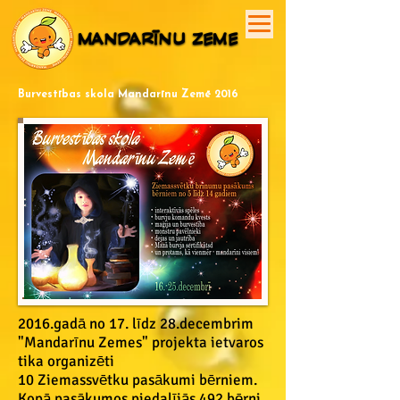
MANDARĪNU ZEME
MANDARĪNU ZEME
Burvestības skola Mandarīnu Zemē 2016
2016.gadā no 17. līdz 28.decembrim
"Mandarīnu Zemes" projekta ietvaros
tika organizēti
10 Ziemassvētku pasākumi bērniem.
Kopā pasākumos piedalījās 492 bērni,