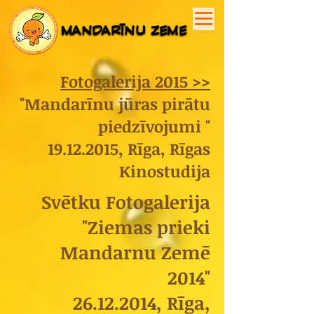
MANDARĪNU ZEME
MANDARĪNU ZEME
Fotogalerija 2015 >>
"Mandarīnu jūras pirātu
piedzīvojumi "
19.12.2015
, Rīga, Rīgas
Kinostudija
Svētku Fotogalerija
"Ziemas prieki
Mandarnu Zemē
2014"
26.12.2014
, Rīga,