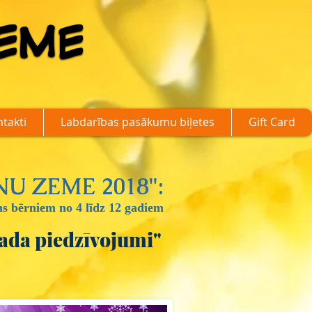
EME
EME
takti
Labdarības pasākumu biļetes
Gift Card
U ZEME 2018":
s bērniem no 4 līdz 12 gadiem
ada piedzīvojumi"