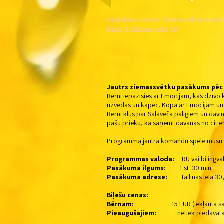
Radošais centrs "Alternatīvā Realit
Rīgā, Tallinas ielā 30
Jautrs ziemassvētku pasākums pēc 
Bērni iepazīsies ar Emocijām, kas dzīvo 
uzvedās un kāpēc. Kopā ar Emocijām un mū
Bērni klūs par Salaveča palīgiem un dāvi
pašu prieku, kā saņemt dāvanas no citie
Programmā jautra komandu spēle mūsu P
Programmas valoda:
RU vai bilingvāl
Pasākuma ilgums:
1 st 30 min
Pasākuma adrese:
Tallinas ielā 30, R
Biļešu cenas:
Bērnam:
15 EUR (iekļauta sald
Pieaugušajiem:
netiek piedāvata