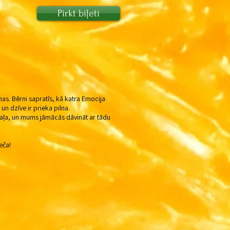
Pirkt biļeti
as. Bērni sapratīs, kā katra Emocija
n dzīve ir prieka pilna.
vdaļa, un mums jāmācās dāvināt ar tādu
eča!