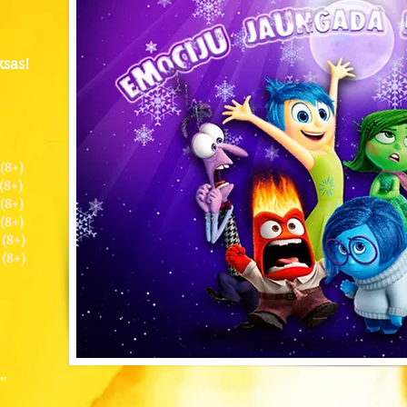
sas!
(8+)
(8+)
(8+)
(8+)
 (8+)
 (8+)
"