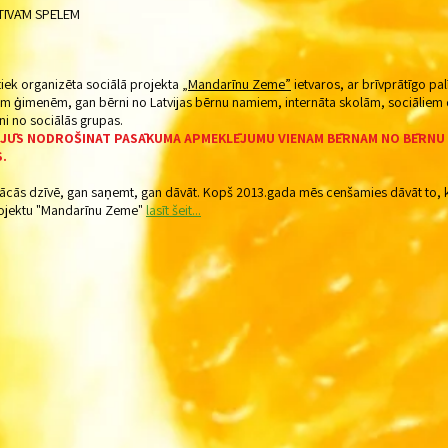
ĪVĀM SPĒLĒM
iek organizēta sociālā projekta
„Mandarīnu Zeme”
ietvaros, ar brīvprātīgo pa
m ģimenēm, gan bērni no Latvijas bērnu namiem, internāta skolām, sociāliem 
 no sociālās grupas.
, JŪS NODROŠINAT PASĀKUMA APMEKLĒJUMU VIENAM BĒRNAM NO BĒRNU
.
iemācās dzīvē, gan saņemt, gan dāvāt. Kopš 2013.gada mēs cenšamies dāvāt to,
projektu "Mandarīnu Zeme"
lasīt šeit...