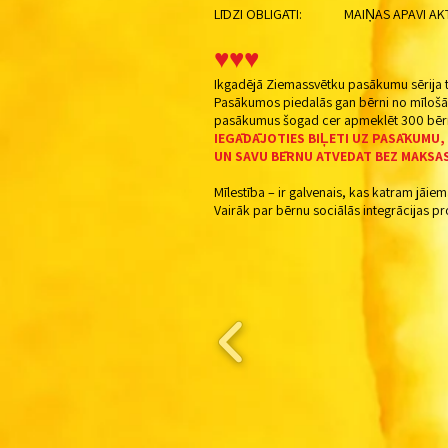
LĪDZI OBLIGĀTI: MAIŅAS APAVI AKT
♥♥♥
Ikgadējā Ziemassvētku pasākumu sērija t
Pasākumos piedalās gan bērni no mīlošā
pasākumus šogad cer apmeklēt 300 bērni
IEGĀDĀJOTIES BIĻETI UZ PASĀKUMU
UN SAVU BĒRNU ATVEDAT BEZ MAKSAS
Mīlestība – ir galvenais, kas katram jā
Vairāk par bērnu sociālās integrācijas 