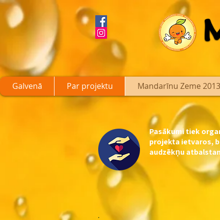
Galvenā
Par projektu
Mandarīnu Zeme 2013
Pasākumi tiek organ
projekta ietvaros,
audzēkņu atbalstam