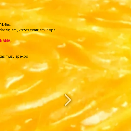
līdzību.
dārziņiem, krīzes centriem. Kopā
 NAMA,
 kas mūsu spēkos.