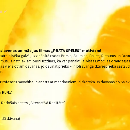
āte"
slavenas animācijas filmas „PRĀTA SPĒLES” motīviem!
katra cilvēka galvā, uzzinās kā rodas Prieks, Skumjas, Bailes, Riebums un Dusm
su zinātniekiem bērni uzzinās, kā var panākt, lai visas Emocijas draudzējas u
nās viens otram dāvanas, jo dāvināt prieks – ir ļoti svarīga dzīvesprieka sastā
m.
rofesoru pavadībā, cienasts ar mandarīniem, diskotēka un dāvanas no Salav
i RU/LV.
adošais centrs „Alternatīvā Realitāte”
ā dāvana)
s