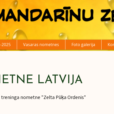
MANDARĪNU Z
MANDARĪNU Z
-2025
Vasaras nometnes
Foto galerija
Kon
ETNE LATVIJA
 treninga nometne "Zelta Pūķa Ordenis"