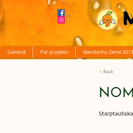
Galvenā
Par projektu
Mandarīnu Zeme 2013
< Back
NOM
Starptautiska